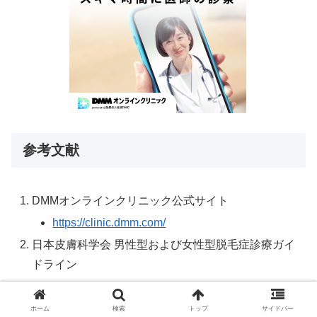
参考文献
DMMオンラインクリニック公式サイト
https://clinic.dmm.com/
日本皮膚科学会 男性型および女性型脱毛症診療ガイ
ドライン
https://www.dermatol.or.jp/
厚生労働省 医薬品医療機器総合機構（PMDA）
ホーム
検索
トップ
サイドバー