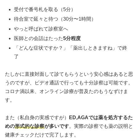
受付で番号札を取る（5分）
待合室で延々と待つ（30分〜1時間）
やっと呼ばれて診察室へ
医師との会話はたった
5分程度
「どんな症状ですか？」「薬出しときますね」で終
了
たしかに直接対面して診てもらうという安心感はあると思
うのですが、ビデオ通話で行っても十分診察は可能です。
コロナ渦以来、オンライン診療が普及たのもうなずけま
す。
また（私自身の実感ですが）
ED,AGAでは薬を処方するた
めの
形式的な診察
が多いです
。実際の診察でも薬の説明と
健康チェックだけで完了します。