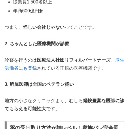
従業員1,500名以上
年商600億円超
つまり、
怪しい会社じゃない
ってことです。
2. ちゃんとした医療機関が診察
診察を行うのは
医療法人社団リフィルパートナーズ
。
厚生
労働省にも登録
されている正規の医療機関です。
3. 所属医師は全国のベテラン揃い
地方の小さなクリニックより、むしろ
経験豊富な医師に診
てもらえる可能性大
です。
薬の受け取り方法が神レベル！家族バレ完全回