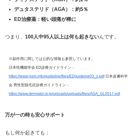
デュタステリド（AGA）：約5％
ED治療薬：軽い頭痛が稀に
つまり、
100人中95人以上は何も起きない
んです。
※副作用に関しては公的な情報も参照しています。
日本性機能学会 ED診療ガイドライン：
https://www.jssm.info/guideline/files/EDguideine03_s.pdf
日本皮膚科学
会 男性型脱毛症診療ガイドライン：
https://www.dermatol.or.jp/uploads/uploads/files/AGA_GL2017.pdf
万が一の時も安心サポート
もし何か起きても：