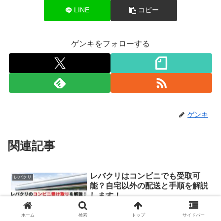
LINE
コピー
ゲンキをフォローする
ゲンキ
関連記事
レバクリはコンビニでも受取可
レバクリ
能？自宅以外の配送と手順を解説
します！
AGA・ED治療薬を自宅で受け取るのは
「家族にバレるかも」と不安ですよね。
ホーム
検索
トップ
サイドバー